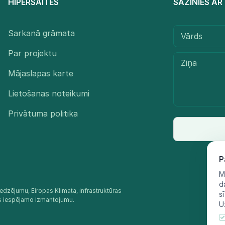
HIPERSAITES
SAZINIES A
Sarkanā grāmata
Par projektu
Mājaslapas karte
Lietošanas noteikumi
Privātuma politika
P
M
d
edzējumu, Eiropas Klimata, infrastruktūras
s
as iespējamo izmantojumu.​
U