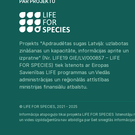
PAR PROJEKTU
Projekts "Apdraudētas sugas Latvijā: uzlabotas
zināšanas un kapacitāte, informācijas aprite un
izpratne” (Nr. LIFE19 GIE/LV/000857 – LIFE
FOR SPECIES) tiek īstenots ar Eiropas
Savienības LIFE programmas un Viedās
administrācijas un reģionālās attīstības
ministrijas finansiālu atbalstu.​
© LIFE FOR SPECIES, 2021 - 2025
Informācija atspoguļo tikai projekta LIFE FOR SPECIES īstenotāju r
un vides izpildaģentūra nav atbildīga par šeit sniegtās informācij