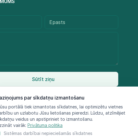
R MUMS
Sūtīt ziņu
aziņojums par sīkdatņu izmantošanu
ūsu portālā tiek izmantotas sīkdatnes, lai optimizētu vietnes
arbību un uzlabotu Jūsu lietošanas pieredzi. Lūdzu, atzīmējiet
īkdatņu veidus un apstipriniet to izmantošanu.
zzināt vairāk:
Privātuma politika
Sistēmas darbībai nepieciešamās sīkdatnes