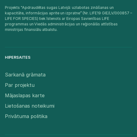
Projekts "Apdraudētas sugas Latvijā: uzlabotas zināšanas un
kapacitāte, informācijas aprite un izpratne” (Nr. LIFE19 GIE/LV/000857 –
LIFE FOR SPECIES) tiek īstenots ar Eiropas Savienības LIFE
programmas un Viedās administrācijas un reģionālās attīstības
ministrijas finansiālu atbalstu.​
HIPERSAITES
Sarkanā grāmata
Par projektu
Mājaslapas karte
Lietošanas noteikumi
Privātuma politika