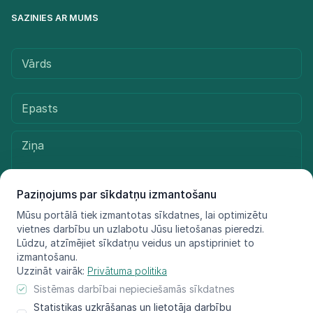
SAZINIES AR MUMS
Paziņojums par sīkdatņu izmantošanu
Mūsu portālā tiek izmantotas sīkdatnes, lai optimizētu
vietnes darbību un uzlabotu Jūsu lietošanas pieredzi.
Sūtīt ziņu
Lūdzu, atzīmējiet sīkdatņu veidus un apstipriniet to
izmantošanu.
Uzzināt vairāk:
Privātuma politika
Sistēmas darbībai nepieciešamās sīkdatnes
© LIFE FOR SPECIES, 2021 - 2025
Statistikas uzkrāšanas un lietotāja darbību
Informācija atspoguļo tikai projekta LIFE FOR SPECIES īstenotāju