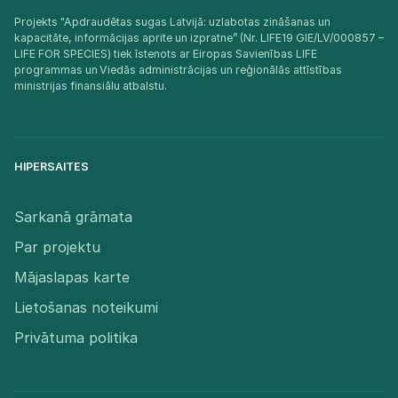
Projekts "Apdraudētas sugas Latvijā: uzlabotas zināšanas un
kapacitāte, informācijas aprite un izpratne” (Nr. LIFE19 GIE/LV/000857 –
LIFE FOR SPECIES) tiek īstenots ar Eiropas Savienības LIFE
programmas un Viedās administrācijas un reģionālās attīstības
ministrijas finansiālu atbalstu.​
HIPERSAITES
Sarkanā grāmata
Par projektu
Mājaslapas karte
Lietošanas noteikumi
Privātuma politika