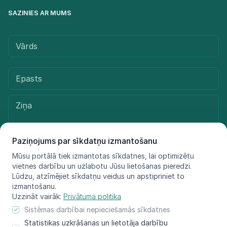
SAZINIES AR MUMS
Paziņojums par sīkdatņu izmantošanu
Mūsu portālā tiek izmantotas sīkdatnes, lai optimizētu
vietnes darbību un uzlabotu Jūsu lietošanas pieredzi.
Sūtīt ziņu
Lūdzu, atzīmējiet sīkdatņu veidus un apstipriniet to
izmantošanu.
Uzzināt vairāk:
Privātuma politika
Sistēmas darbībai nepieciešamās sīkdatnes
© LIFE FOR SPECIES, 2021 - 2025
Statistikas uzkrāšanas un lietotāja darbību
Informācija atspoguļo tikai projekta LIFE FOR SPECIES īstenotāju