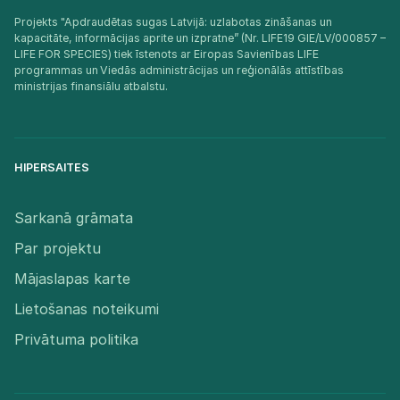
Projekts "Apdraudētas sugas Latvijā: uzlabotas zināšanas un
kapacitāte, informācijas aprite un izpratne” (Nr. LIFE19 GIE/LV/000857 –
LIFE FOR SPECIES) tiek īstenots ar Eiropas Savienības LIFE
programmas un Viedās administrācijas un reģionālās attīstības
ministrijas finansiālu atbalstu.​
HIPERSAITES
Sarkanā grāmata
Par projektu
Mājaslapas karte
Lietošanas noteikumi
Privātuma politika