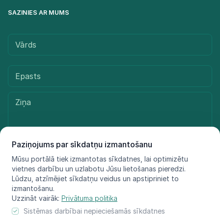
SAZINIES AR MUMS
Paziņojums par sīkdatņu izmantošanu
Mūsu portālā tiek izmantotas sīkdatnes, lai optimizētu
Sūtīt ziņu
vietnes darbību un uzlabotu Jūsu lietošanas pieredzi.
Lūdzu, atzīmējiet sīkdatņu veidus un apstipriniet to
izmantošanu.
Uzzināt vairāk:
Privātuma politika
© LIFE FOR SPECIES, 2021 - 2025
Sistēmas darbībai nepieciešamās sīkdatnes
Informācija atspoguļo tikai projekta LIFE FOR SPECIES īstenotāju