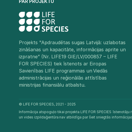
PAR PROJEKTU
Projekts "Apdraudētas sugas Latvijā: uzlabotas
zināšanas un kapacitāte, informācijas aprite un
izpratne” (Nr. LIFE19 GIE/LV/000857 – LIFE
FOR SPECIES) tiek īstenots ar Eiropas
Savienības LIFE programmas un Viedās
administrācijas un reģionālās attīstības
ministrijas finansiālu atbalstu.​
© LIFE FOR SPECIES, 2021 - 2025
Informācija atspoguļo tikai projekta LIFE FOR SPECIES īstenotāju r
un vides izpildaģentūra nav atbildīga par šeit sniegtās informācij