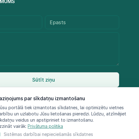
R MUMS
Sūtīt ziņu
aziņojums par sīkdatņu izmantošanu
ūsu portālā tiek izmantotas sīkdatnes, lai optimizētu vietnes
arbību un uzlabotu Jūsu lietošanas pieredzi. Lūdzu, atzīmējiet
īkdatņu veidus un apstipriniet to izmantošanu.
zzināt vairāk:
Privātuma politika
Sistēmas darbībai nepieciešamās sīkdatnes