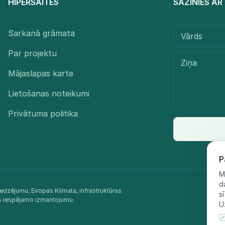
HIPERSAITES
SAZINIES A
Sarkanā grāmata
Par projektu
Mājaslapas karte
Lietošanas noteikumi
Privātuma politika
P
M
d
edzējumu, Eiropas Klimata, infrastruktūras
s
as iespējamo izmantojumu.​
U