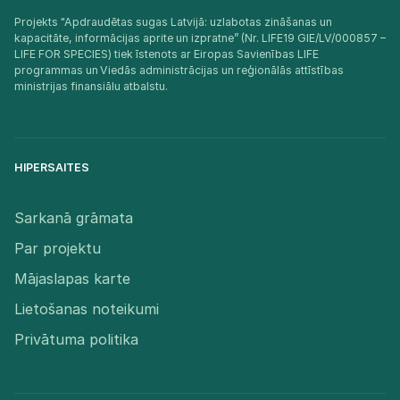
Projekts "Apdraudētas sugas Latvijā: uzlabotas zināšanas un
kapacitāte, informācijas aprite un izpratne” (Nr. LIFE19 GIE/LV/000857 –
LIFE FOR SPECIES) tiek īstenots ar Eiropas Savienības LIFE
programmas un Viedās administrācijas un reģionālās attīstības
ministrijas finansiālu atbalstu.​
HIPERSAITES
Sarkanā grāmata
Par projektu
Mājaslapas karte
Lietošanas noteikumi
Privātuma politika