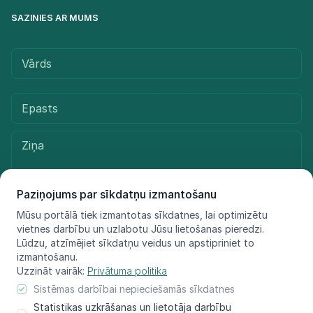
SAZINIES AR MUMS
Paziņojums par sīkdatņu izmantošanu
Mūsu portālā tiek izmantotas sīkdatnes, lai optimizētu
vietnes darbību un uzlabotu Jūsu lietošanas pieredzi.
Sūtīt ziņu
Lūdzu, atzīmējiet sīkdatņu veidus un apstipriniet to
izmantošanu.
Uzzināt vairāk:
Privātuma politika
Sistēmas darbībai nepieciešamās sīkdatnes
© LIFE FOR SPECIES, 2021 - 2025
Statistikas uzkrāšanas un lietotāja darbību
Informācija atspoguļo tikai projekta LIFE FOR SPECIES īstenotāju