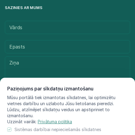
SAZINIES AR MUMS
Paziņojums par sīkdatņu izmantošanu
Mūsu portālā tiek izmantotas sīkdatnes, lai optimizētu
Sūtīt ziņu
vietnes darbību un uzlabotu Jūsu lietošanas pieredzi.
Lūdzu, atzīmējiet sīkdatņu veidus un apstipriniet to
izmantošanu.
Uzzināt vairāk:
Privātuma politika
© LIFE FOR SPECIES, 2021 - 2025
Sistēmas darbībai nepieciešamās sīkdatnes
Informācija atspoguļo tikai projekta LIFE FOR SPECIES īstenotāju