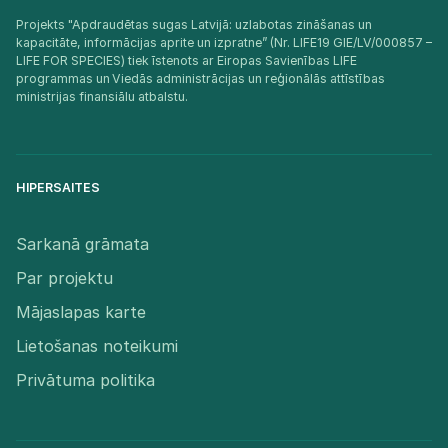
Projekts "Apdraudētas sugas Latvijā: uzlabotas zināšanas un
kapacitāte, informācijas aprite un izpratne” (Nr. LIFE19 GIE/LV/000857 –
LIFE FOR SPECIES) tiek īstenots ar Eiropas Savienības LIFE
programmas un Viedās administrācijas un reģionālās attīstības
ministrijas finansiālu atbalstu.​
HIPERSAITES
Sarkanā grāmata
Par projektu
Mājaslapas karte
Lietošanas noteikumi
Privātuma politika