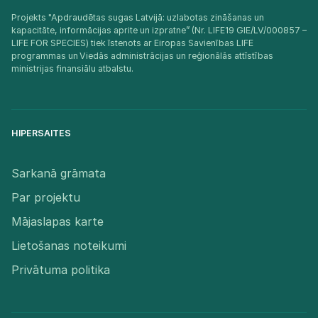
Projekts "Apdraudētas sugas Latvijā: uzlabotas zināšanas un
kapacitāte, informācijas aprite un izpratne” (Nr. LIFE19 GIE/LV/000857 –
LIFE FOR SPECIES) tiek īstenots ar Eiropas Savienības LIFE
programmas un Viedās administrācijas un reģionālās attīstības
ministrijas finansiālu atbalstu.​
HIPERSAITES
Sarkanā grāmata
Par projektu
Mājaslapas karte
Lietošanas noteikumi
Privātuma politika