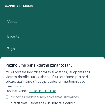
SAZINIES AR MUMS
Paziņojums par sīkdatņu izmantošanu
Mūsu portālā tiek izmantotas sīkdatnes, lai optimizētu
vietnes darbību un uzlabotu Jūsu lietošanas pieredzi.
Sūtīt ziņu
Lūdzu, atzīmējiet sīkdatņu veidus un apstipriniet to
izmantošanu.
Uzzināt vairāk:
Privātuma politika
Sistēmas darbībai nepieciešamās sīkdatnes
© LIFE FOR SPECIES, 2021 - 2025
Statistikas uzkrāšanas un lietotāja darbību
Informācija atspoguļo tikai projekta LIFE FOR SPECIES īstenotāju