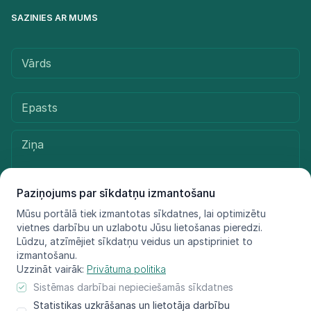
SAZINIES AR MUMS
Paziņojums par sīkdatņu izmantošanu
Mūsu portālā tiek izmantotas sīkdatnes, lai optimizētu
vietnes darbību un uzlabotu Jūsu lietošanas pieredzi.
Sūtīt ziņu
Lūdzu, atzīmējiet sīkdatņu veidus un apstipriniet to
izmantošanu.
Uzzināt vairāk:
Privātuma politika
Sistēmas darbībai nepieciešamās sīkdatnes
© LIFE FOR SPECIES, 2021 - 2025
Statistikas uzkrāšanas un lietotāja darbību
Informācija atspoguļo tikai projekta LIFE FOR SPECIES īstenotāju