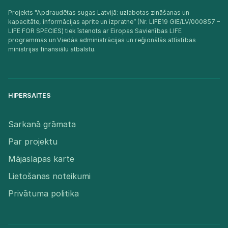
Projekts "Apdraudētas sugas Latvijā: uzlabotas zināšanas un
kapacitāte, informācijas aprite un izpratne” (Nr. LIFE19 GIE/LV/000857 –
LIFE FOR SPECIES) tiek īstenots ar Eiropas Savienības LIFE
programmas un Viedās administrācijas un reģionālās attīstības
ministrijas finansiālu atbalstu.​
HIPERSAITES
Sarkanā grāmata
Par projektu
Mājaslapas karte
Lietošanas noteikumi
Privātuma politika