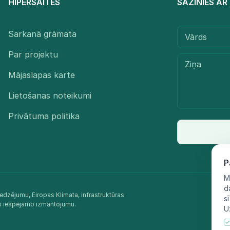
HIPERSAITES
SAZINIES A
Sarkanā grāmata
Par projektu
Mājaslapas karte
Lietošanas noteikumi
Privātuma politika
P
M
d
edzējumu, Eiropas Klimata, infrastruktūras
s
as iespējamo izmantojumu.​
U