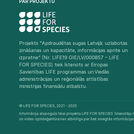
PAR PROJEKTU
Projekts "Apdraudētas sugas Latvijā: uzlabotas
zināšanas un kapacitāte, informācijas aprite un
izpratne” (Nr. LIFE19 GIE/LV/000857 – LIFE
FOR SPECIES) tiek īstenots ar Eiropas
Savienības LIFE programmas un Viedās
administrācijas un reģionālās attīstības
ministrijas finansiālu atbalstu.​
© LIFE FOR SPECIES, 2021 - 2025
Informācija atspoguļo tikai projekta LIFE FOR SPECIES īstenotāju r
un vides izpildaģentūra nav atbildīga par šeit sniegtās informācij