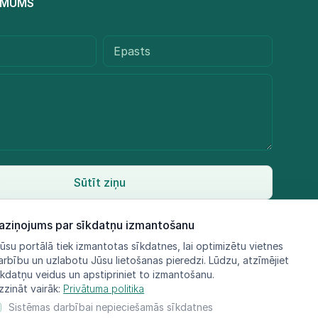
R MUMS
Sūtīt ziņu
aziņojums par sīkdatņu izmantošanu
ūsu portālā tiek izmantotas sīkdatnes, lai optimizētu vietnes
arbību un uzlabotu Jūsu lietošanas pieredzi. Lūdzu, atzīmējiet
īkdatņu veidus un apstipriniet to izmantošanu.
zzināt vairāk:
Privātuma politika
Sistēmas darbībai nepieciešamās sīkdatnes