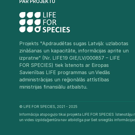
PAR PROJEKTU
Projekts "Apdraudētas sugas Latvijā: uzlabotas
zināšanas un kapacitāte, informācijas aprite un
izpratne” (Nr. LIFE19 GIE/LV/000857 – LIFE
FOR SPECIES) tiek īstenots ar Eiropas
Savienības LIFE programmas un Viedās
administrācijas un reģionālās attīstības
ministrijas finansiālu atbalstu.​
© LIFE FOR SPECIES, 2021 - 2025
Informācija atspoguļo tikai projekta LIFE FOR SPECIES īstenotāju r
un vides izpildaģentūra nav atbildīga par šeit sniegtās informācij