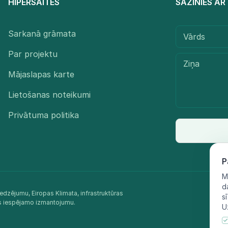
HIPERSAITES
SAZINIES A
Sarkanā grāmata
Par projektu
Mājaslapas karte
Lietošanas noteikumi
Privātuma politika
P
M
d
edzējumu, Eiropas Klimata, infrastruktūras
s
as iespējamo izmantojumu.​
U