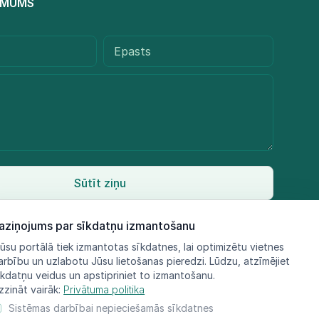
R MUMS
Sūtīt ziņu
aziņojums par sīkdatņu izmantošanu
ūsu portālā tiek izmantotas sīkdatnes, lai optimizētu vietnes
arbību un uzlabotu Jūsu lietošanas pieredzi. Lūdzu, atzīmējiet
īkdatņu veidus un apstipriniet to izmantošanu.
zzināt vairāk:
Privātuma politika
Sistēmas darbībai nepieciešamās sīkdatnes