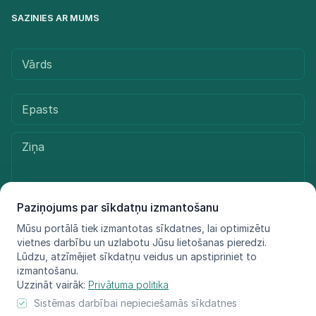
SAZINIES AR MUMS
Paziņojums par sīkdatņu izmantošanu
Mūsu portālā tiek izmantotas sīkdatnes, lai optimizētu
Sūtīt ziņu
vietnes darbību un uzlabotu Jūsu lietošanas pieredzi.
Lūdzu, atzīmējiet sīkdatņu veidus un apstipriniet to
izmantošanu.
Uzzināt vairāk:
Privātuma politika
© LIFE FOR SPECIES, 2021 - 2025
Sistēmas darbībai nepieciešamās sīkdatnes
Informācija atspoguļo tikai projekta LIFE FOR SPECIES īstenotāju