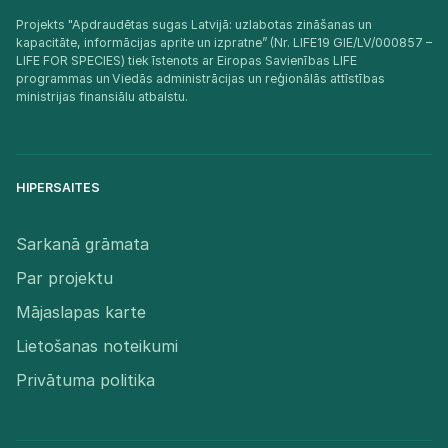
Projekts "Apdraudētas sugas Latvijā: uzlabotas zināšanas un
kapacitāte, informācijas aprite un izpratne” (Nr. LIFE19 GIE/LV/000857 –
LIFE FOR SPECIES) tiek īstenots ar Eiropas Savienības LIFE
programmas un Viedās administrācijas un reģionālās attīstības
ministrijas finansiālu atbalstu.​
HIPERSAITES
Sarkanā grāmata
Par projektu
Mājaslapas karte
Lietošanas noteikumi
Privātuma politika