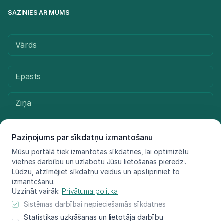
SAZINIES AR MUMS
Paziņojums par sīkdatņu izmantošanu
Mūsu portālā tiek izmantotas sīkdatnes, lai optimizētu
vietnes darbību un uzlabotu Jūsu lietošanas pieredzi.
Sūtīt ziņu
Lūdzu, atzīmējiet sīkdatņu veidus un apstipriniet to
izmantošanu.
Uzzināt vairāk:
Privātuma politika
Sistēmas darbībai nepieciešamās sīkdatnes
© LIFE FOR SPECIES, 2021 - 2025
Statistikas uzkrāšanas un lietotāja darbību
Informācija atspoguļo tikai projekta LIFE FOR SPECIES īstenotāju