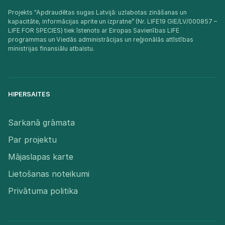
Projekts "Apdraudētas sugas Latvijā: uzlabotas zināšanas un
kapacitāte, informācijas aprite un izpratne” (Nr. LIFE19 GIE/LV/000857 –
LIFE FOR SPECIES) tiek īstenots ar Eiropas Savienības LIFE
programmas un Viedās administrācijas un reģionālās attīstības
ministrijas finansiālu atbalstu.​
HIPERSAITES
Sarkanā grāmata
Par projektu
Mājaslapas karte
Lietošanas noteikumi
Privātuma politika