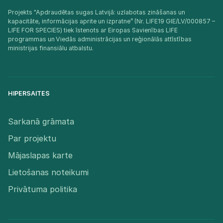
Projekts "Apdraudētas sugas Latvijā: uzlabotas zināšanas un
kapacitāte, informācijas aprite un izpratne” (Nr. LIFE19 GIE/LV/000857 –
LIFE FOR SPECIES) tiek īstenots ar Eiropas Savienības LIFE
programmas un Viedās administrācijas un reģionālās attīstības
ministrijas finansiālu atbalstu.​
HIPERSAITES
Sarkanā grāmata
Par projektu
Mājaslapas karte
Lietošanas noteikumi
Privātuma politika