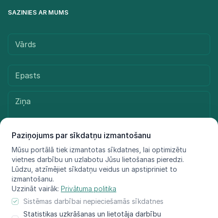
SAZINIES AR MUMS
Paziņojums par sīkdatņu izmantošanu
Mūsu portālā tiek izmantotas sīkdatnes, lai optimizētu
vietnes darbību un uzlabotu Jūsu lietošanas pieredzi.
Sūtīt ziņu
Lūdzu, atzīmējiet sīkdatņu veidus un apstipriniet to
izmantošanu.
Uzzināt vairāk:
Privātuma politika
Sistēmas darbībai nepieciešamās sīkdatnes
© LIFE FOR SPECIES, 2021 - 2025
Statistikas uzkrāšanas un lietotāja darbību
Informācija atspoguļo tikai projekta LIFE FOR SPECIES īstenotāju