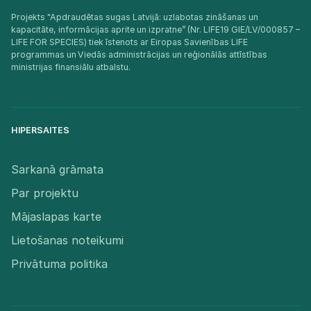
Projekts "Apdraudētas sugas Latvijā: uzlabotas zināšanas un
kapacitāte, informācijas aprite un izpratne” (Nr. LIFE19 GIE/LV/000857 –
LIFE FOR SPECIES) tiek īstenots ar Eiropas Savienības LIFE
programmas un Viedās administrācijas un reģionālās attīstības
ministrijas finansiālu atbalstu.​
HIPERSAITES
Sarkanā grāmata
Par projektu
Mājaslapas karte
Lietošanas noteikumi
Privātuma politika