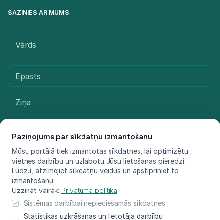
SAZINIES AR MUMS
Paziņojums par sīkdatņu izmantošanu
Mūsu portālā tiek izmantotas sīkdatnes, lai optimizētu
vietnes darbību un uzlabotu Jūsu lietošanas pieredzi.
Sūtīt ziņu
Lūdzu, atzīmējiet sīkdatņu veidus un apstipriniet to
izmantošanu.
Uzzināt vairāk:
Privātuma politika
Sistēmas darbībai nepieciešamās sīkdatnes
© LIFE FOR SPECIES, 2021 - 2025
Statistikas uzkrāšanas un lietotāja darbību
Informācija atspoguļo tikai projekta LIFE FOR SPECIES īstenotāju