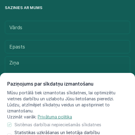
SAZINIES AR MUMS
Paziņojums par sīkdatņu izmantošanu
Mūsu portālā tiek izmantotas sīkdatnes, lai optimizētu
vietnes darbību un uzlabotu Jūsu lietošanas pieredzi.
Sūtīt ziņu
Lūdzu, atzīmējiet sīkdatņu veidus un apstipriniet to
izmantošanu.
Uzzināt vairāk:
Privātuma politika
Sistēmas darbībai nepieciešamās sīkdatnes
© LIFE FOR SPECIES, 2021 - 2025
Statistikas uzkrāšanas un lietotāja darbību
Informācija atspoguļo tikai projekta LIFE FOR SPECIES īstenotāju