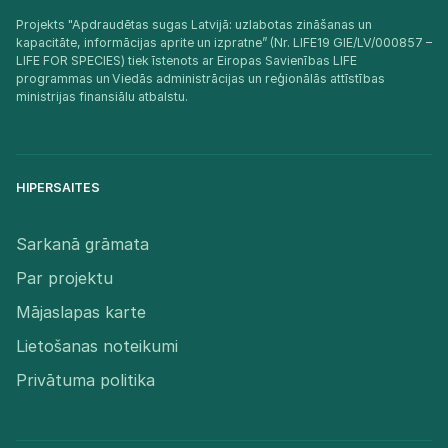
Projekts "Apdraudētas sugas Latvijā: uzlabotas zināšanas un
kapacitāte, informācijas aprite un izpratne” (Nr. LIFE19 GIE/LV/000857 –
LIFE FOR SPECIES) tiek īstenots ar Eiropas Savienības LIFE
programmas un Viedās administrācijas un reģionālās attīstības
ministrijas finansiālu atbalstu.​
HIPERSAITES
Sarkanā grāmata
Par projektu
Mājaslapas karte
Lietošanas noteikumi
Privātuma politika