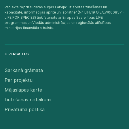
Projekts "Apdraudētas sugas Latvijā: uzlabotas zināšanas un
kapacitāte, informācijas aprite un izpratne” (Nr. LIFE19 GIE/LV/000857 –
LIFE FOR SPECIES) tiek īstenots ar Eiropas Savienības LIFE
programmas un Viedās administrācijas un reģionālās attīstības
ministrijas finansiālu atbalstu.​
HIPERSAITES
Sarkanā grāmata
Par projektu
Mājaslapas karte
Lietošanas noteikumi
Privātuma politika