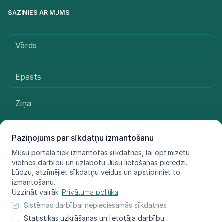
SAZINIES AR MUMS
Paziņojums par sīkdatņu izmantošanu
Mūsu portālā tiek izmantotas sīkdatnes, lai optimizētu
vietnes darbību un uzlabotu Jūsu lietošanas pieredzi.
Sūtīt ziņu
Lūdzu, atzīmējiet sīkdatņu veidus un apstipriniet to
izmantošanu.
Uzzināt vairāk:
Privātuma politika
Sistēmas darbībai nepieciešamās sīkdatnes
© LIFE FOR SPECIES, 2021 - 2025
Statistikas uzkrāšanas un lietotāja darbību
Informācija atspoguļo tikai projekta LIFE FOR SPECIES īstenotāju