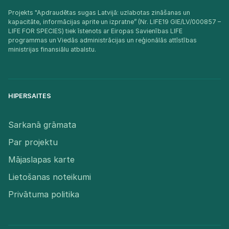
Projekts "Apdraudētas sugas Latvijā: uzlabotas zināšanas un
kapacitāte, informācijas aprite un izpratne” (Nr. LIFE19 GIE/LV/000857 –
LIFE FOR SPECIES) tiek īstenots ar Eiropas Savienības LIFE
programmas un Viedās administrācijas un reģionālās attīstības
ministrijas finansiālu atbalstu.​
HIPERSAITES
Sarkanā grāmata
Par projektu
Mājaslapas karte
Lietošanas noteikumi
Privātuma politika