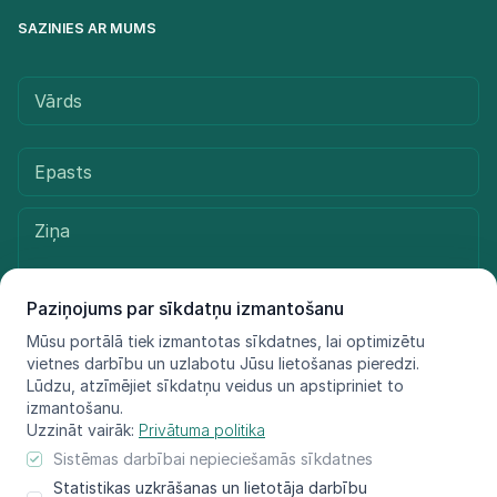
SAZINIES AR MUMS
Paziņojums par sīkdatņu izmantošanu
Mūsu portālā tiek izmantotas sīkdatnes, lai optimizētu
vietnes darbību un uzlabotu Jūsu lietošanas pieredzi.
Sūtīt ziņu
Lūdzu, atzīmējiet sīkdatņu veidus un apstipriniet to
izmantošanu.
Uzzināt vairāk:
Privātuma politika
Sistēmas darbībai nepieciešamās sīkdatnes
© LIFE FOR SPECIES, 2021 - 2025
Statistikas uzkrāšanas un lietotāja darbību
Informācija atspoguļo tikai projekta LIFE FOR SPECIES īstenotāju