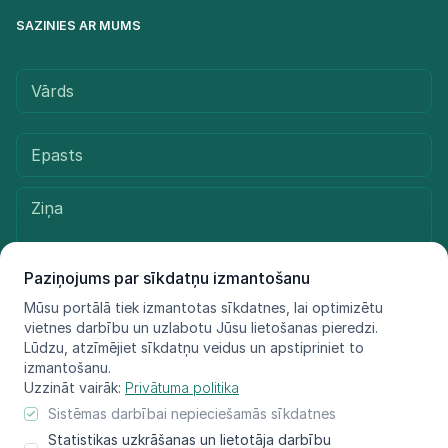
SAZINIES AR MUMS
Paziņojums par sīkdatņu izmantošanu
Mūsu portālā tiek izmantotas sīkdatnes, lai optimizētu
vietnes darbību un uzlabotu Jūsu lietošanas pieredzi.
Sūtīt ziņu
Lūdzu, atzīmējiet sīkdatņu veidus un apstipriniet to
izmantošanu.
Uzzināt vairāk:
Privātuma politika
Sistēmas darbībai nepieciešamās sīkdatnes
© LIFE FOR SPECIES, 2021 - 2025
Statistikas uzkrāšanas un lietotāja darbību
Informācija atspoguļo tikai projekta LIFE FOR SPECIES īstenotāju