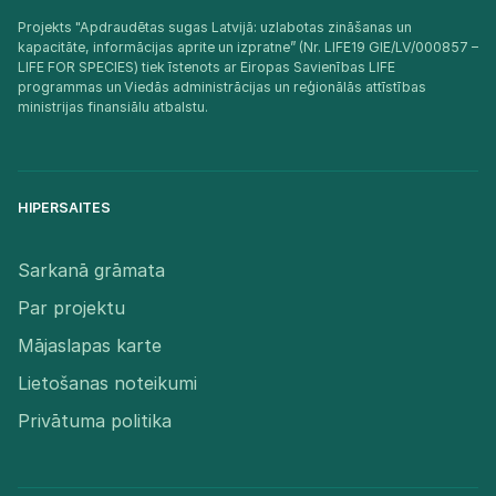
Projekts "Apdraudētas sugas Latvijā: uzlabotas zināšanas un
kapacitāte, informācijas aprite un izpratne” (Nr. LIFE19 GIE/LV/000857 –
LIFE FOR SPECIES) tiek īstenots ar Eiropas Savienības LIFE
programmas un Viedās administrācijas un reģionālās attīstības
ministrijas finansiālu atbalstu.​
HIPERSAITES
Sarkanā grāmata
Par projektu
Mājaslapas karte
Lietošanas noteikumi
Privātuma politika