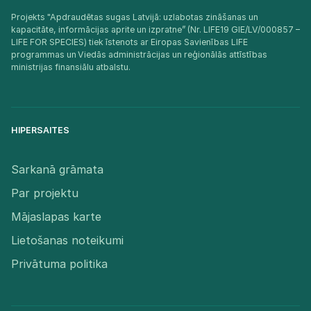
Projekts "Apdraudētas sugas Latvijā: uzlabotas zināšanas un
kapacitāte, informācijas aprite un izpratne” (Nr. LIFE19 GIE/LV/000857 –
LIFE FOR SPECIES) tiek īstenots ar Eiropas Savienības LIFE
programmas un Viedās administrācijas un reģionālās attīstības
ministrijas finansiālu atbalstu.​
HIPERSAITES
Sarkanā grāmata
Par projektu
Mājaslapas karte
Lietošanas noteikumi
Privātuma politika