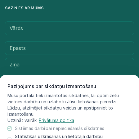
SAZINIES AR MUMS
Paziņojums par sīkdatņu izmantošanu
Mūsu portālā tiek izmantotas sīkdatnes, lai optimizētu
vietnes darbību un uzlabotu Jūsu lietošanas pieredzi.
Sūtīt ziņu
Lūdzu, atzīmējiet sīkdatņu veidus un apstipriniet to
izmantošanu.
Uzzināt vairāk:
Privātuma politika
Sistēmas darbībai nepieciešamās sīkdatnes
© LIFE FOR SPECIES, 2021 - 2025
Statistikas uzkrāšanas un lietotāja darbību
Informācija atspoguļo tikai projekta LIFE FOR SPECIES īstenotāju