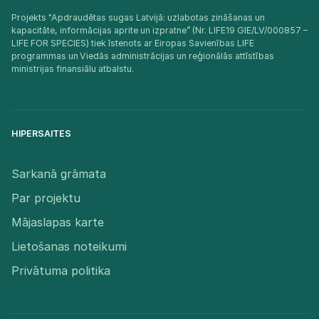
Projekts "Apdraudētas sugas Latvijā: uzlabotas zināšanas un
kapacitāte, informācijas aprite un izpratne” (Nr. LIFE19 GIE/LV/000857 –
LIFE FOR SPECIES) tiek īstenots ar Eiropas Savienības LIFE
programmas un Viedās administrācijas un reģionālās attīstības
ministrijas finansiālu atbalstu.​
HIPERSAITES
Sarkanā grāmata
Par projektu
Mājaslapas karte
Lietošanas noteikumi
Privātuma politika