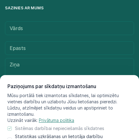
SAZINIES AR MUMS
Paziņojums par sīkdatņu izmantošanu
Mūsu portālā tiek izmantotas sīkdatnes, lai optimizētu
vietnes darbību un uzlabotu Jūsu lietošanas pieredzi.
Sūtīt ziņu
Lūdzu, atzīmējiet sīkdatņu veidus un apstipriniet to
izmantošanu.
Uzzināt vairāk:
Privātuma politika
Sistēmas darbībai nepieciešamās sīkdatnes
© LIFE FOR SPECIES, 2021 - 2025
Statistikas uzkrāšanas un lietotāja darbību
Informācija atspoguļo tikai projekta LIFE FOR SPECIES īstenotāju