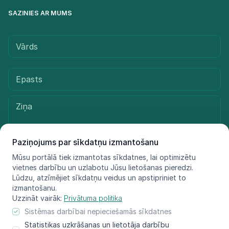
SAZINIES AR MUMS
Paziņojums par sīkdatņu izmantošanu
Mūsu portālā tiek izmantotas sīkdatnes, lai optimizētu
vietnes darbību un uzlabotu Jūsu lietošanas pieredzi.
Sūtīt ziņu
Lūdzu, atzīmējiet sīkdatņu veidus un apstipriniet to
izmantošanu.
Uzzināt vairāk:
Privātuma politika
Sistēmas darbībai nepieciešamās sīkdatnes
© LIFE FOR SPECIES, 2021 - 2025
Statistikas uzkrāšanas un lietotāja darbību
Informācija atspoguļo tikai projekta LIFE FOR SPECIES īstenotāju