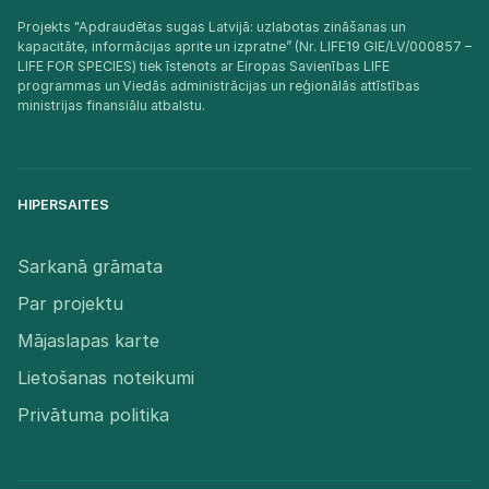
Projekts "Apdraudētas sugas Latvijā: uzlabotas zināšanas un
kapacitāte, informācijas aprite un izpratne” (Nr. LIFE19 GIE/LV/000857 –
LIFE FOR SPECIES) tiek īstenots ar Eiropas Savienības LIFE
programmas un Viedās administrācijas un reģionālās attīstības
ministrijas finansiālu atbalstu.​
HIPERSAITES
Sarkanā grāmata
Par projektu
Mājaslapas karte
Lietošanas noteikumi
Privātuma politika