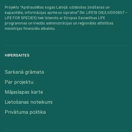
Projekts "Apdraudētas sugas Latvijā: uzlabotas zināšanas un
kapacitāte, informācijas aprite un izpratne” (Nr. LIFE19 GIE/LV/000857 –
LIFE FOR SPECIES) tiek īstenots ar Eiropas Savienības LIFE
programmas un Viedās administrācijas un reģionālās attīstības
ministrijas finansiālu atbalstu.​
HIPERSAITES
Sarkanā grāmata
Par projektu
Mājaslapas karte
Lietošanas noteikumi
Privātuma politika