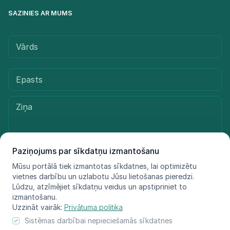
SAZINIES AR MUMS
Paziņojums par sīkdatņu izmantošanu
Mūsu portālā tiek izmantotas sīkdatnes, lai optimizētu
Sūtīt ziņu
vietnes darbību un uzlabotu Jūsu lietošanas pieredzi.
Lūdzu, atzīmējiet sīkdatņu veidus un apstipriniet to
izmantošanu.
Uzzināt vairāk:
Privātuma politika
© LIFE FOR SPECIES, 2021 - 2025
Sistēmas darbībai nepieciešamās sīkdatnes
Informācija atspoguļo tikai projekta LIFE FOR SPECIES īstenotāju