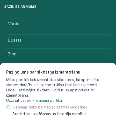
SAZINIES AR MUMS
Paziņojums par sīkdatņu izmantošanu
Mūsu portālā tiek izmantotas sīkdatnes, lai optimizētu
vietnes darbību un uzlabotu Jūsu lietošanas pieredzi.
Sūtīt ziņu
Lūdzu, atzīmējiet sīkdatņu veidus un apstipriniet to
izmantošanu.
Uzzināt vairāk:
Privātuma politika
Sistēmas darbībai nepieciešamās sīkdatnes
© LIFE FOR SPECIES, 2021 - 2025
Statistikas uzkrāšanas un lietotāja darbību
Informācija atspoguļo tikai projekta LIFE FOR SPECIES īstenotāju