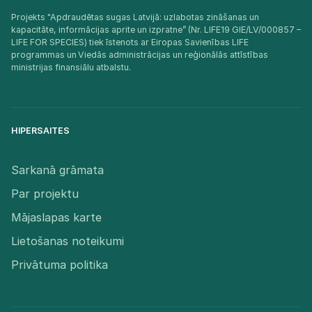
Projekts "Apdraudētas sugas Latvijā: uzlabotas zināšanas un
kapacitāte, informācijas aprite un izpratne” (Nr. LIFE19 GIE/LV/000857 –
LIFE FOR SPECIES) tiek īstenots ar Eiropas Savienības LIFE
programmas un Viedās administrācijas un reģionālās attīstības
ministrijas finansiālu atbalstu.​
HIPERSAITES
Sarkanā grāmata
Par projektu
Mājaslapas karte
Lietošanas noteikumi
Privātuma politika