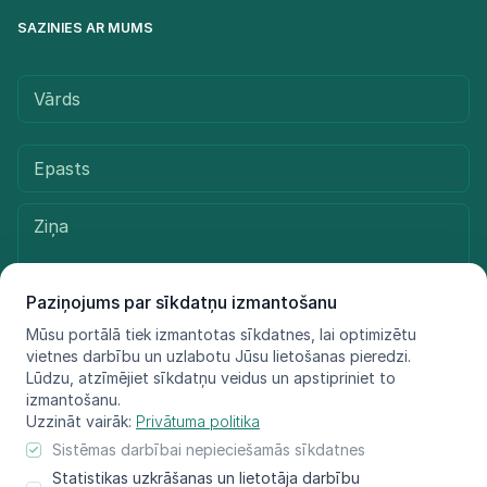
SAZINIES AR MUMS
Paziņojums par sīkdatņu izmantošanu
Mūsu portālā tiek izmantotas sīkdatnes, lai optimizētu
vietnes darbību un uzlabotu Jūsu lietošanas pieredzi.
Sūtīt ziņu
Lūdzu, atzīmējiet sīkdatņu veidus un apstipriniet to
izmantošanu.
Uzzināt vairāk:
Privātuma politika
Sistēmas darbībai nepieciešamās sīkdatnes
© LIFE FOR SPECIES, 2021 - 2025
Statistikas uzkrāšanas un lietotāja darbību
Informācija atspoguļo tikai projekta LIFE FOR SPECIES īstenotāju