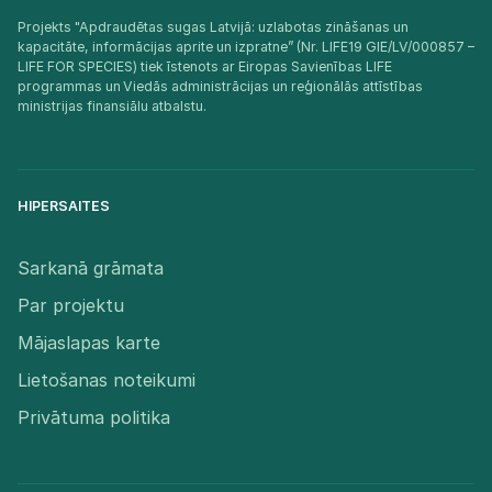
Projekts "Apdraudētas sugas Latvijā: uzlabotas zināšanas un
kapacitāte, informācijas aprite un izpratne” (Nr. LIFE19 GIE/LV/000857 –
LIFE FOR SPECIES) tiek īstenots ar Eiropas Savienības LIFE
programmas un Viedās administrācijas un reģionālās attīstības
ministrijas finansiālu atbalstu.​
HIPERSAITES
Sarkanā grāmata
Par projektu
Mājaslapas karte
Lietošanas noteikumi
Privātuma politika