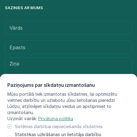
SAZINIES AR MUMS
Paziņojums par sīkdatņu izmantošanu
Mūsu portālā tiek izmantotas sīkdatnes, lai optimizētu
vietnes darbību un uzlabotu Jūsu lietošanas pieredzi.
Sūtīt ziņu
Lūdzu, atzīmējiet sīkdatņu veidus un apstipriniet to
izmantošanu.
Uzzināt vairāk:
Privātuma politika
Sistēmas darbībai nepieciešamās sīkdatnes
© LIFE FOR SPECIES, 2021 - 2025
Statistikas uzkrāšanas un lietotāja darbību
Informācija atspoguļo tikai projekta LIFE FOR SPECIES īstenotāju