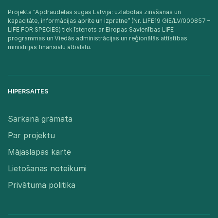
Projekts "Apdraudētas sugas Latvijā: uzlabotas zināšanas un
kapacitāte, informācijas aprite un izpratne” (Nr. LIFE19 GIE/LV/000857 –
LIFE FOR SPECIES) tiek īstenots ar Eiropas Savienības LIFE
programmas un Viedās administrācijas un reģionālās attīstības
ministrijas finansiālu atbalstu.​
HIPERSAITES
Sarkanā grāmata
Par projektu
Mājaslapas karte
Lietošanas noteikumi
Privātuma politika