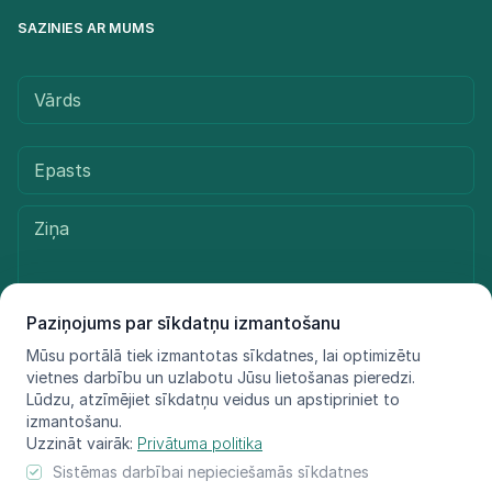
SAZINIES AR MUMS
Paziņojums par sīkdatņu izmantošanu
Mūsu portālā tiek izmantotas sīkdatnes, lai optimizētu
Sūtīt ziņu
vietnes darbību un uzlabotu Jūsu lietošanas pieredzi.
Lūdzu, atzīmējiet sīkdatņu veidus un apstipriniet to
izmantošanu.
Uzzināt vairāk:
Privātuma politika
© LIFE FOR SPECIES, 2021 - 2025
Sistēmas darbībai nepieciešamās sīkdatnes
Informācija atspoguļo tikai projekta LIFE FOR SPECIES īstenotāju