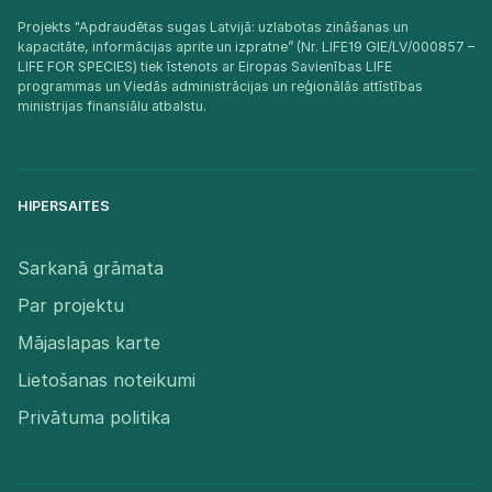
Projekts "Apdraudētas sugas Latvijā: uzlabotas zināšanas un
kapacitāte, informācijas aprite un izpratne” (Nr. LIFE19 GIE/LV/000857 –
LIFE FOR SPECIES) tiek īstenots ar Eiropas Savienības LIFE
programmas un Viedās administrācijas un reģionālās attīstības
ministrijas finansiālu atbalstu.​
HIPERSAITES
Sarkanā grāmata
Par projektu
Mājaslapas karte
Lietošanas noteikumi
Privātuma politika