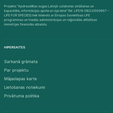
Projekts "Apdraudētas sugas Latvijā: uzlabotas zināšanas un
kapacitāte, informācijas aprite un izpratne” (Nr. LIFE19 GIE/LV/000857 –
LIFE FOR SPECIES) tiek īstenots ar Eiropas Savienības LIFE
programmas un Viedās administrācijas un reģionālās attīstības
ministrijas finansiālu atbalstu.​
HIPERSAITES
Sarkanā grāmata
Par projektu
Mājaslapas karte
Lietošanas noteikumi
Privātuma politika