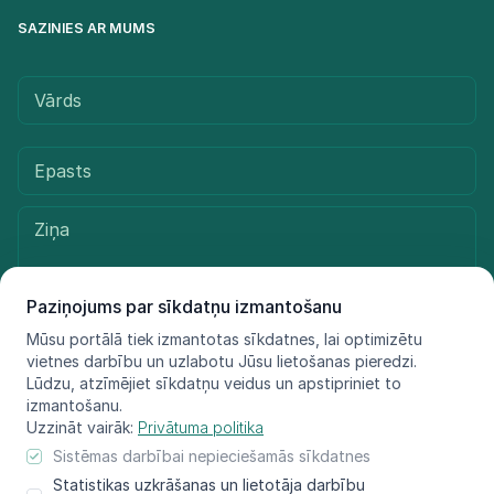
SAZINIES AR MUMS
Paziņojums par sīkdatņu izmantošanu
Mūsu portālā tiek izmantotas sīkdatnes, lai optimizētu
vietnes darbību un uzlabotu Jūsu lietošanas pieredzi.
Sūtīt ziņu
Lūdzu, atzīmējiet sīkdatņu veidus un apstipriniet to
izmantošanu.
Uzzināt vairāk:
Privātuma politika
Sistēmas darbībai nepieciešamās sīkdatnes
© LIFE FOR SPECIES, 2021 - 2025
Statistikas uzkrāšanas un lietotāja darbību
Informācija atspoguļo tikai projekta LIFE FOR SPECIES īstenotāju