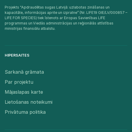
Projekts "Apdraudētas sugas Latvijā: uzlabotas zināšanas un
kapacitāte, informācijas aprite un izpratne” (Nr. LIFE19 GIE/LV/000857 –
LIFE FOR SPECIES) tiek īstenots ar Eiropas Savienības LIFE
programmas un Viedās administrācijas un reģionālās attīstības
ministrijas finansiālu atbalstu.​
HIPERSAITES
Sarkanā grāmata
Par projektu
Mājaslapas karte
Lietošanas noteikumi
Privātuma politika