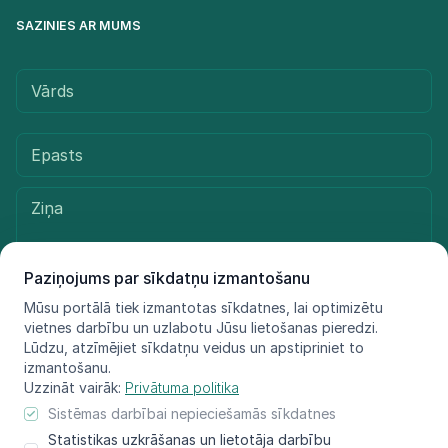
SAZINIES AR MUMS
Paziņojums par sīkdatņu izmantošanu
Mūsu portālā tiek izmantotas sīkdatnes, lai optimizētu
vietnes darbību un uzlabotu Jūsu lietošanas pieredzi.
Sūtīt ziņu
Lūdzu, atzīmējiet sīkdatņu veidus un apstipriniet to
izmantošanu.
Uzzināt vairāk:
Privātuma politika
Sistēmas darbībai nepieciešamās sīkdatnes
© LIFE FOR SPECIES, 2021 - 2025
Statistikas uzkrāšanas un lietotāja darbību
Informācija atspoguļo tikai projekta LIFE FOR SPECIES īstenotāju