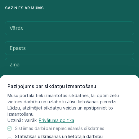
SAZINIES AR MUMS
Paziņojums par sīkdatņu izmantošanu
Mūsu portālā tiek izmantotas sīkdatnes, lai optimizētu
vietnes darbību un uzlabotu Jūsu lietošanas pieredzi.
Sūtīt ziņu
Lūdzu, atzīmējiet sīkdatņu veidus un apstipriniet to
izmantošanu.
Uzzināt vairāk:
Privātuma politika
Sistēmas darbībai nepieciešamās sīkdatnes
© LIFE FOR SPECIES, 2021 - 2025
Statistikas uzkrāšanas un lietotāja darbību
Informācija atspoguļo tikai projekta LIFE FOR SPECIES īstenotāju