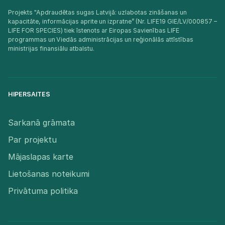
Projekts "Apdraudētas sugas Latvijā: uzlabotas zināšanas un
kapacitāte, informācijas aprite un izpratne” (Nr. LIFE19 GIE/LV/000857 –
LIFE FOR SPECIES) tiek īstenots ar Eiropas Savienības LIFE
programmas un Viedās administrācijas un reģionālās attīstības
ministrijas finansiālu atbalstu.​
HIPERSAITES
Sarkanā grāmata
Par projektu
Mājaslapas karte
Lietošanas noteikumi
Privātuma politika