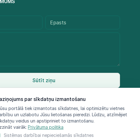
R MUMS
Sūtīt ziņu
aziņojums par sīkdatņu izmantošanu
ūsu portālā tiek izmantotas sīkdatnes, lai optimizētu vietnes
arbību un uzlabotu Jūsu lietošanas pieredzi. Lūdzu, atzīmējiet
īkdatņu veidus un apstipriniet to izmantošanu.
zzināt vairāk:
Privātuma politika
Sistēmas darbībai nepieciešamās sīkdatnes