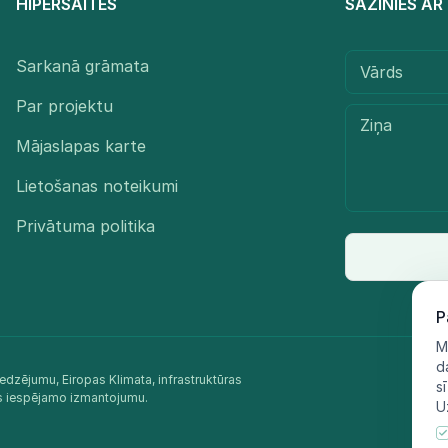
HIPERSAITES
SAZINIES A
Sarkanā grāmata
Par projektu
Mājaslapas karte
Lietošanas noteikumi
Privātuma politika
P
M
d
edzējumu, Eiropas Klimata, infrastruktūras
s
as iespējamo izmantojumu.​
U