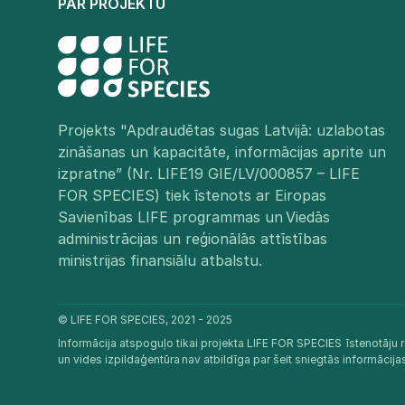
PAR PROJEKTU
Projekts "Apdraudētas sugas Latvijā: uzlabotas
zināšanas un kapacitāte, informācijas aprite un
izpratne” (Nr. LIFE19 GIE/LV/000857 – LIFE
FOR SPECIES) tiek īstenots ar Eiropas
Savienības LIFE programmas un Viedās
administrācijas un reģionālās attīstības
ministrijas finansiālu atbalstu.​
© LIFE FOR SPECIES, 2021 - 2025
Informācija atspoguļo tikai projekta LIFE FOR SPECIES īstenotāju r
un vides izpildaģentūra nav atbildīga par šeit sniegtās informācij