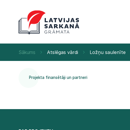
Sākums
Atslēgas vārdi
Ložņu saulenīte
Projekta finansētāji un partneri