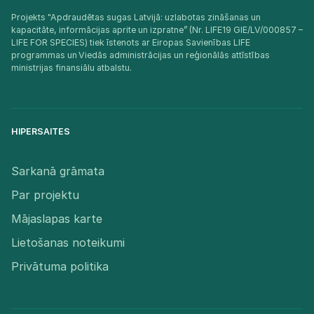
Projekts "Apdraudētas sugas Latvijā: uzlabotas zināšanas un
kapacitāte, informācijas aprite un izpratne” (Nr. LIFE19 GIE/LV/000857 –
LIFE FOR SPECIES) tiek īstenots ar Eiropas Savienības LIFE
programmas un Viedās administrācijas un reģionālās attīstības
ministrijas finansiālu atbalstu.​
HIPERSAITES
Sarkanā grāmata
Par projektu
Mājaslapas karte
Lietošanas noteikumi
Privātuma politika