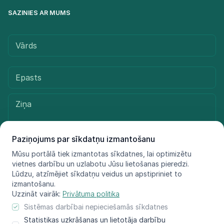
SAZINIES AR MUMS
Paziņojums par sīkdatņu izmantošanu
Mūsu portālā tiek izmantotas sīkdatnes, lai optimizētu
vietnes darbību un uzlabotu Jūsu lietošanas pieredzi.
Sūtīt ziņu
Lūdzu, atzīmējiet sīkdatņu veidus un apstipriniet to
izmantošanu.
Uzzināt vairāk:
Privātuma politika
Sistēmas darbībai nepieciešamās sīkdatnes
© LIFE FOR SPECIES, 2021 - 2025
Statistikas uzkrāšanas un lietotāja darbību
Informācija atspoguļo tikai projekta LIFE FOR SPECIES īstenotāju