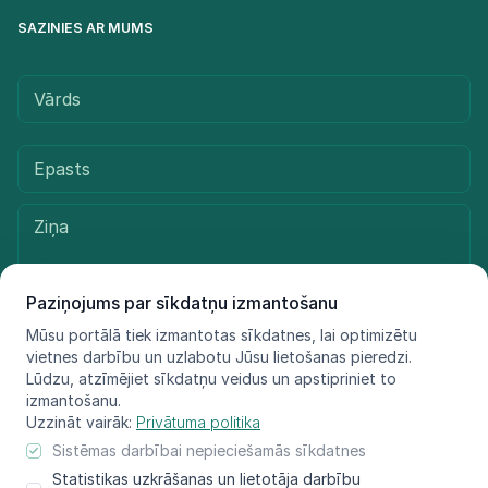
SAZINIES AR MUMS
Paziņojums par sīkdatņu izmantošanu
Mūsu portālā tiek izmantotas sīkdatnes, lai optimizētu
vietnes darbību un uzlabotu Jūsu lietošanas pieredzi.
Sūtīt ziņu
Lūdzu, atzīmējiet sīkdatņu veidus un apstipriniet to
izmantošanu.
Uzzināt vairāk:
Privātuma politika
Sistēmas darbībai nepieciešamās sīkdatnes
© LIFE FOR SPECIES, 2021 - 2025
Statistikas uzkrāšanas un lietotāja darbību
Informācija atspoguļo tikai projekta LIFE FOR SPECIES īstenotāju