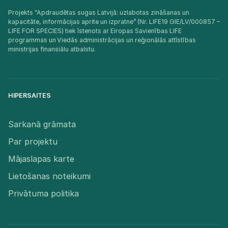
Projekts "Apdraudētas sugas Latvijā: uzlabotas zināšanas un
kapacitāte, informācijas aprite un izpratne” (Nr. LIFE19 GIE/LV/000857 –
LIFE FOR SPECIES) tiek īstenots ar Eiropas Savienības LIFE
programmas un Viedās administrācijas un reģionālās attīstības
ministrijas finansiālu atbalstu.​
HIPERSAITES
Sarkanā grāmata
Par projektu
Mājaslapas karte
Lietošanas noteikumi
Privātuma politika