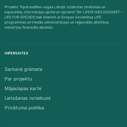
Projekts "Apdraudētas sugas Latvijā: uzlabotas zināšanas un
kapacitāte, informācijas aprite un izpratne” (Nr. LIFE19 GIE/LV/000857 –
LIFE FOR SPECIES) tiek īstenots ar Eiropas Savienības LIFE
programmas un Viedās administrācijas un reģionālās attīstības
ministrijas finansiālu atbalstu.​
HIPERSAITES
Sarkanā grāmata
Par projektu
Mājaslapas karte
Lietošanas noteikumi
Privātuma politika