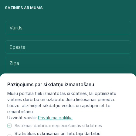
SAZINIES AR MUMS
Paziņojums par sīkdatņu izmantošanu
Mūsu portālā tiek izmantotas sīkdatnes, lai optimizētu
vietnes darbību un uzlabotu Jūsu lietošanas pieredzi.
Sūtīt ziņu
Lūdzu, atzīmējiet sīkdatņu veidus un apstipriniet to
izmantošanu.
Uzzināt vairāk:
Privātuma politika
Sistēmas darbībai nepieciešamās sīkdatnes
© LIFE FOR SPECIES, 2021 - 2025
Statistikas uzkrāšanas un lietotāja darbību
Informācija atspoguļo tikai projekta LIFE FOR SPECIES īstenotāju