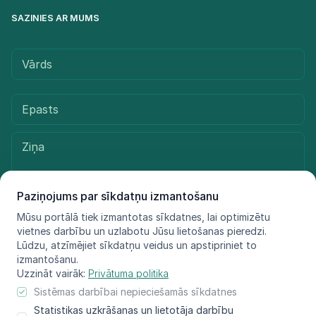
SAZINIES AR MUMS
Paziņojums par sīkdatņu izmantošanu
Mūsu portālā tiek izmantotas sīkdatnes, lai optimizētu
vietnes darbību un uzlabotu Jūsu lietošanas pieredzi.
Sūtīt ziņu
Lūdzu, atzīmējiet sīkdatņu veidus un apstipriniet to
izmantošanu.
Uzzināt vairāk:
Privātuma politika
Sistēmas darbībai nepieciešamās sīkdatnes
© LIFE FOR SPECIES, 2021 - 2025
Statistikas uzkrāšanas un lietotāja darbību
Informācija atspoguļo tikai projekta LIFE FOR SPECIES īstenotāju