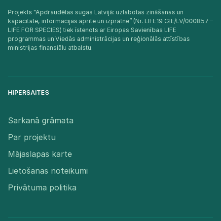
Projekts "Apdraudētas sugas Latvijā: uzlabotas zināšanas un
kapacitāte, informācijas aprite un izpratne” (Nr. LIFE19 GIE/LV/000857 –
LIFE FOR SPECIES) tiek īstenots ar Eiropas Savienības LIFE
programmas un Viedās administrācijas un reģionālās attīstības
ministrijas finansiālu atbalstu.​
HIPERSAITES
Sarkanā grāmata
Par projektu
Mājaslapas karte
Lietošanas noteikumi
Privātuma politika