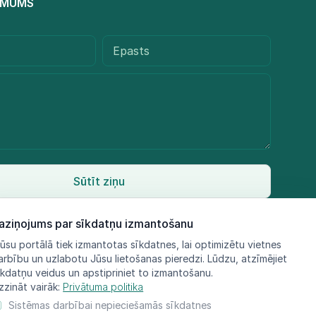
R MUMS
Sūtīt ziņu
aziņojums par sīkdatņu izmantošanu
ūsu portālā tiek izmantotas sīkdatnes, lai optimizētu vietnes
arbību un uzlabotu Jūsu lietošanas pieredzi. Lūdzu, atzīmējiet
īkdatņu veidus un apstipriniet to izmantošanu.
zzināt vairāk:
Privātuma politika
Sistēmas darbībai nepieciešamās sīkdatnes