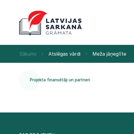
Sākums
Atslēgas vārdi
Meža jāņeglīte
Projekta finansētāji un partneri