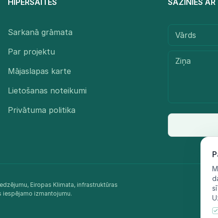
HIPERSAITES
SAZINIES A
Sarkanā grāmata
Par projektu
Mājaslapas karte
Lietošanas noteikumi
Privātuma politika
P
M
d
edzējumu, Eiropas Klimata, infrastruktūras
s
as iespējamo izmantojumu.​
U