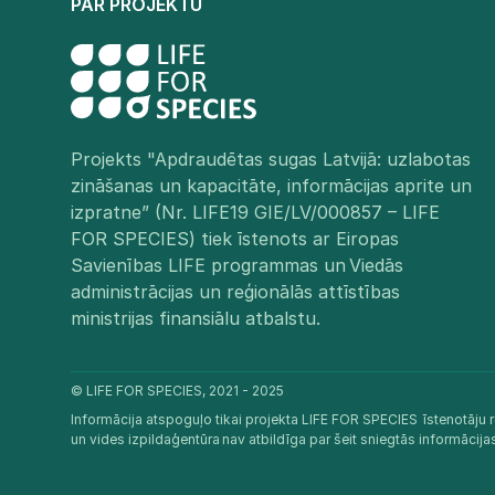
PAR PROJEKTU
Projekts "Apdraudētas sugas Latvijā: uzlabotas
zināšanas un kapacitāte, informācijas aprite un
izpratne” (Nr. LIFE19 GIE/LV/000857 – LIFE
FOR SPECIES) tiek īstenots ar Eiropas
Savienības LIFE programmas un Viedās
administrācijas un reģionālās attīstības
ministrijas finansiālu atbalstu.​
© LIFE FOR SPECIES, 2021 - 2025
Informācija atspoguļo tikai projekta LIFE FOR SPECIES īstenotāju r
un vides izpildaģentūra nav atbildīga par šeit sniegtās informācij