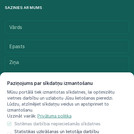
SAZINIES AR MUMS
Paziņojums par sīkdatņu izmantošanu
Mūsu portālā tiek izmantotas sīkdatnes, lai optimizētu
vietnes darbību un uzlabotu Jūsu lietošanas pieredzi.
Sūtīt ziņu
Lūdzu, atzīmējiet sīkdatņu veidus un apstipriniet to
izmantošanu.
Uzzināt vairāk:
Privātuma politika
Sistēmas darbībai nepieciešamās sīkdatnes
© LIFE FOR SPECIES, 2021 - 2025
Statistikas uzkrāšanas un lietotāja darbību
Informācija atspoguļo tikai projekta LIFE FOR SPECIES īstenotāju