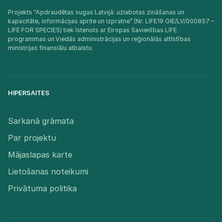
Projekts "Apdraudētas sugas Latvijā: uzlabotas zināšanas un
kapacitāte, informācijas aprite un izpratne” (Nr. LIFE19 GIE/LV/000857 –
LIFE FOR SPECIES) tiek īstenots ar Eiropas Savienības LIFE
programmas un Viedās administrācijas un reģionālās attīstības
ministrijas finansiālu atbalstu.​
HIPERSAITES
Sarkanā grāmata
Par projektu
Mājaslapas karte
Lietošanas noteikumi
Privātuma politika