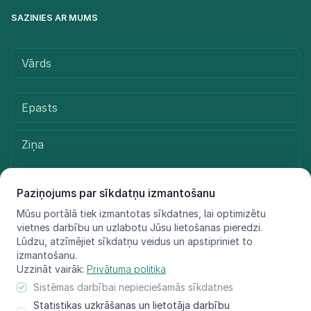
SAZINIES AR MUMS
Paziņojums par sīkdatņu izmantošanu
Mūsu portālā tiek izmantotas sīkdatnes, lai optimizētu
vietnes darbību un uzlabotu Jūsu lietošanas pieredzi.
Sūtīt ziņu
Lūdzu, atzīmējiet sīkdatņu veidus un apstipriniet to
izmantošanu.
Uzzināt vairāk:
Privātuma politika
Sistēmas darbībai nepieciešamās sīkdatnes
© LIFE FOR SPECIES, 2021 - 2025
Statistikas uzkrāšanas un lietotāja darbību
Informācija atspoguļo tikai projekta LIFE FOR SPECIES īstenotāju