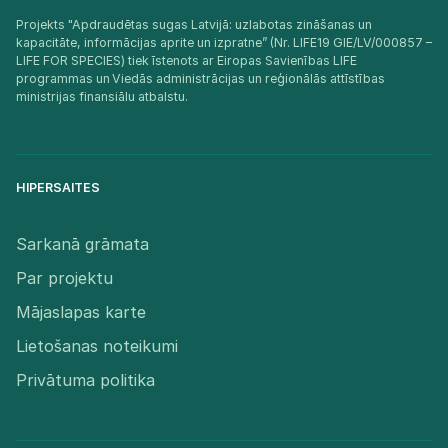
Projekts "Apdraudētas sugas Latvijā: uzlabotas zināšanas un
kapacitāte, informācijas aprite un izpratne” (Nr. LIFE19 GIE/LV/000857 –
LIFE FOR SPECIES) tiek īstenots ar Eiropas Savienības LIFE
programmas un Viedās administrācijas un reģionālās attīstības
ministrijas finansiālu atbalstu.​
HIPERSAITES
Sarkanā grāmata
Par projektu
Mājaslapas karte
Lietošanas noteikumi
Privātuma politika