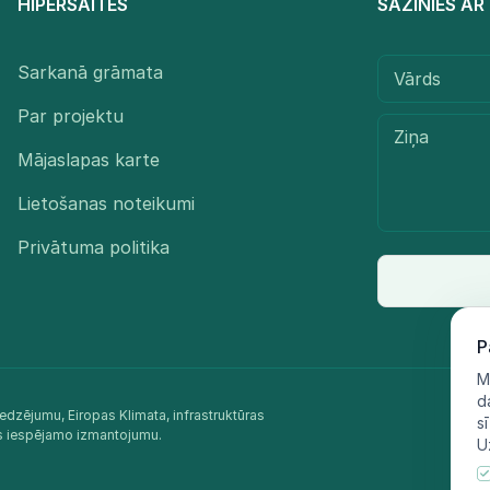
HIPERSAITES
SAZINIES A
Sarkanā grāmata
Par projektu
Mājaslapas karte
Lietošanas noteikumi
Privātuma politika
P
M
d
edzējumu, Eiropas Klimata, infrastruktūras
s
as iespējamo izmantojumu.​
U