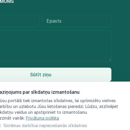
R MUMS
Sūtīt ziņu
aziņojums par sīkdatņu izmantošanu
ūsu portālā tiek izmantotas sīkdatnes, lai optimizētu vietnes
arbību un uzlabotu Jūsu lietošanas pieredzi. Lūdzu, atzīmējiet
īkdatņu veidus un apstipriniet to izmantošanu.
zzināt vairāk:
Privātuma politika
Sistēmas darbībai nepieciešamās sīkdatnes