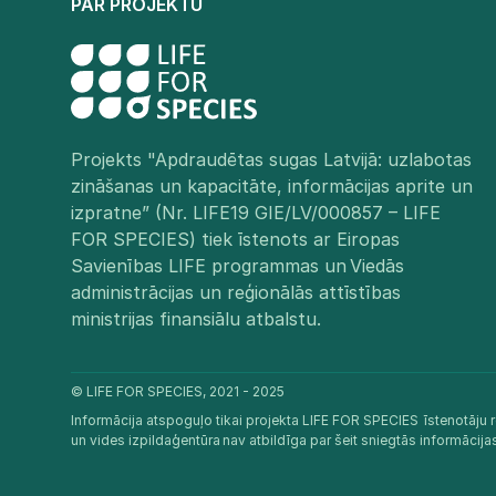
PAR PROJEKTU
Projekts "Apdraudētas sugas Latvijā: uzlabotas
zināšanas un kapacitāte, informācijas aprite un
izpratne” (Nr. LIFE19 GIE/LV/000857 – LIFE
FOR SPECIES) tiek īstenots ar Eiropas
Savienības LIFE programmas un Viedās
administrācijas un reģionālās attīstības
ministrijas finansiālu atbalstu.​
© LIFE FOR SPECIES, 2021 - 2025
Informācija atspoguļo tikai projekta LIFE FOR SPECIES īstenotāju r
un vides izpildaģentūra nav atbildīga par šeit sniegtās informācij