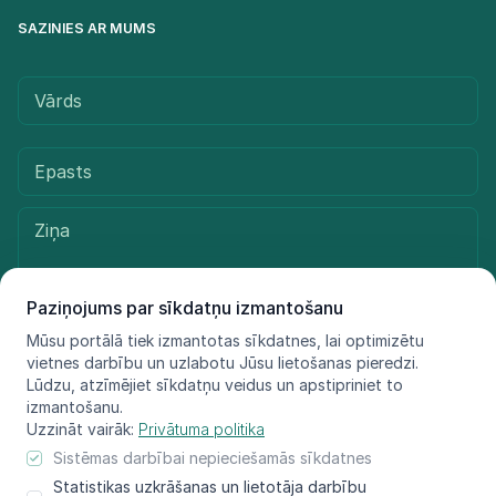
SAZINIES AR MUMS
Paziņojums par sīkdatņu izmantošanu
Mūsu portālā tiek izmantotas sīkdatnes, lai optimizētu
vietnes darbību un uzlabotu Jūsu lietošanas pieredzi.
Sūtīt ziņu
Lūdzu, atzīmējiet sīkdatņu veidus un apstipriniet to
izmantošanu.
Uzzināt vairāk:
Privātuma politika
Sistēmas darbībai nepieciešamās sīkdatnes
© LIFE FOR SPECIES, 2021 - 2025
Statistikas uzkrāšanas un lietotāja darbību
Informācija atspoguļo tikai projekta LIFE FOR SPECIES īstenotāju