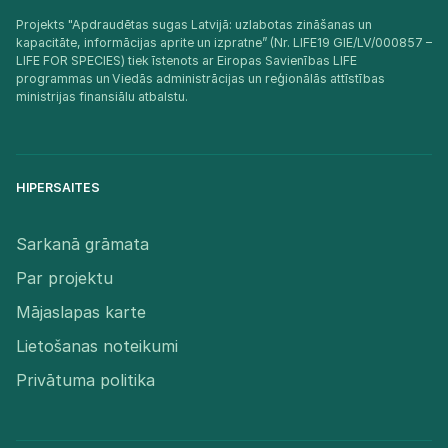
Projekts "Apdraudētas sugas Latvijā: uzlabotas zināšanas un
kapacitāte, informācijas aprite un izpratne” (Nr. LIFE19 GIE/LV/000857 –
LIFE FOR SPECIES) tiek īstenots ar Eiropas Savienības LIFE
programmas un Viedās administrācijas un reģionālās attīstības
ministrijas finansiālu atbalstu.​
HIPERSAITES
Sarkanā grāmata
Par projektu
Mājaslapas karte
Lietošanas noteikumi
Privātuma politika