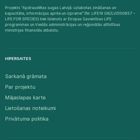
Projekts "Apdraudētas sugas Latvijā: uzlabotas zināšanas un
kapacitāte, informācijas aprite un izpratne” (Nr. LIFE19 GIE/LV/000857 –
LIFE FOR SPECIES) tiek īstenots ar Eiropas Savienības LIFE
programmas un Viedās administrācijas un reģionālās attīstības
ministrijas finansiālu atbalstu.​
HIPERSAITES
Sarkanā grāmata
Par projektu
Mājaslapas karte
Lietošanas noteikumi
Privātuma politika