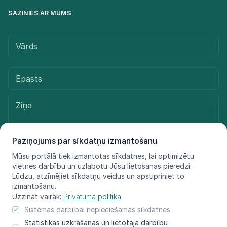
SAZINIES AR MUMS
Paziņojums par sīkdatņu izmantošanu
Mūsu portālā tiek izmantotas sīkdatnes, lai optimizētu
vietnes darbību un uzlabotu Jūsu lietošanas pieredzi.
Sūtīt ziņu
Lūdzu, atzīmējiet sīkdatņu veidus un apstipriniet to
izmantošanu.
Uzzināt vairāk:
Privātuma politika
Sistēmas darbībai nepieciešamās sīkdatnes
© LIFE FOR SPECIES, 2021 - 2025
Statistikas uzkrāšanas un lietotāja darbību
Informācija atspoguļo tikai projekta LIFE FOR SPECIES īstenotāju