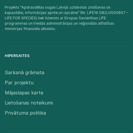
Projekts "Apdraudētas sugas Latvijā: uzlabotas zināšanas un
kapacitāte, informācijas aprite un izpratne” (Nr. LIFE19 GIE/LV/000857 –
LIFE FOR SPECIES) tiek īstenots ar Eiropas Savienības LIFE
programmas un Viedās administrācijas un reģionālās attīstības
ministrijas finansiālu atbalstu.​
HIPERSAITES
Sarkanā grāmata
Par projektu
Mājaslapas karte
Lietošanas noteikumi
Privātuma politika