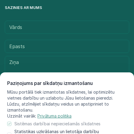
SAZINIES AR MUMS
Paziņojums par sīkdatņu izmantošanu
Mūsu portālā tiek izmantotas sīkdatnes, lai optimizētu
vietnes darbību un uzlabotu Jūsu lietošanas pieredzi.
Sūtīt ziņu
Lūdzu, atzīmējiet sīkdatņu veidus un apstipriniet to
izmantošanu.
Uzzināt vairāk:
Privātuma politika
Sistēmas darbībai nepieciešamās sīkdatnes
© LIFE FOR SPECIES, 2021 - 2025
Statistikas uzkrāšanas un lietotāja darbību
Informācija atspoguļo tikai projekta LIFE FOR SPECIES īstenotāju