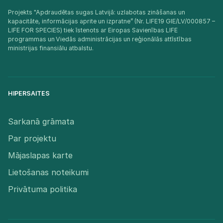
Projekts "Apdraudētas sugas Latvijā: uzlabotas zināšanas un
kapacitāte, informācijas aprite un izpratne” (Nr. LIFE19 GIE/LV/000857 –
LIFE FOR SPECIES) tiek īstenots ar Eiropas Savienības LIFE
programmas un Viedās administrācijas un reģionālās attīstības
ministrijas finansiālu atbalstu.​
HIPERSAITES
Sarkanā grāmata
Par projektu
Mājaslapas karte
Lietošanas noteikumi
Privātuma politika