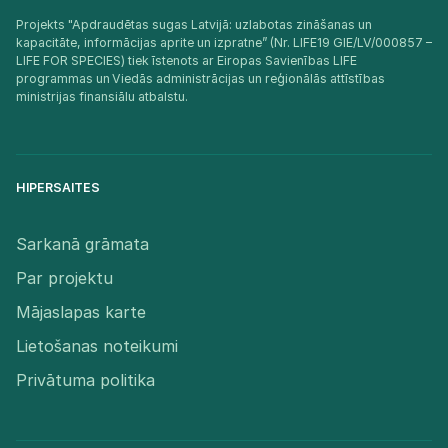
Projekts "Apdraudētas sugas Latvijā: uzlabotas zināšanas un
kapacitāte, informācijas aprite un izpratne” (Nr. LIFE19 GIE/LV/000857 –
LIFE FOR SPECIES) tiek īstenots ar Eiropas Savienības LIFE
programmas un Viedās administrācijas un reģionālās attīstības
ministrijas finansiālu atbalstu.​
HIPERSAITES
Sarkanā grāmata
Par projektu
Mājaslapas karte
Lietošanas noteikumi
Privātuma politika