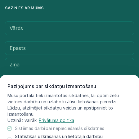
SAZINIES AR MUMS
Paziņojums par sīkdatņu izmantošanu
Mūsu portālā tiek izmantotas sīkdatnes, lai optimizētu
vietnes darbību un uzlabotu Jūsu lietošanas pieredzi.
Sūtīt ziņu
Lūdzu, atzīmējiet sīkdatņu veidus un apstipriniet to
izmantošanu.
Uzzināt vairāk:
Privātuma politika
Sistēmas darbībai nepieciešamās sīkdatnes
© LIFE FOR SPECIES, 2021 - 2025
Statistikas uzkrāšanas un lietotāja darbību
Informācija atspoguļo tikai projekta LIFE FOR SPECIES īstenotāju