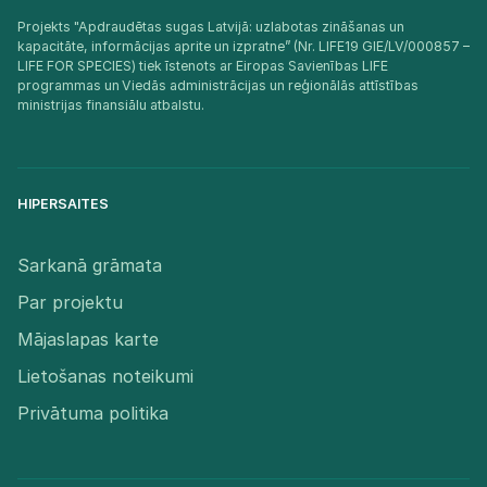
Projekts "Apdraudētas sugas Latvijā: uzlabotas zināšanas un
kapacitāte, informācijas aprite un izpratne” (Nr. LIFE19 GIE/LV/000857 –
LIFE FOR SPECIES) tiek īstenots ar Eiropas Savienības LIFE
programmas un Viedās administrācijas un reģionālās attīstības
ministrijas finansiālu atbalstu.​
HIPERSAITES
Sarkanā grāmata
Par projektu
Mājaslapas karte
Lietošanas noteikumi
Privātuma politika