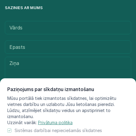
SAZINIES AR MUMS
Paziņojums par sīkdatņu izmantošanu
Mūsu portālā tiek izmantotas sīkdatnes, lai optimizētu
Sūtīt ziņu
vietnes darbību un uzlabotu Jūsu lietošanas pieredzi.
Lūdzu, atzīmējiet sīkdatņu veidus un apstipriniet to
izmantošanu.
Uzzināt vairāk:
Privātuma politika
© LIFE FOR SPECIES, 2021 - 2025
Sistēmas darbībai nepieciešamās sīkdatnes
Informācija atspoguļo tikai projekta LIFE FOR SPECIES īstenotāju