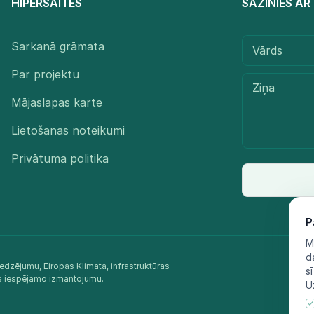
HIPERSAITES
SAZINIES A
Sarkanā grāmata
Par projektu
Mājaslapas karte
Lietošanas noteikumi
Privātuma politika
P
M
d
edzējumu, Eiropas Klimata, infrastruktūras
s
as iespējamo izmantojumu.​
U