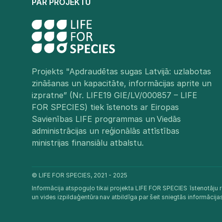
PAR PROJEKTU
Projekts "Apdraudētas sugas Latvijā: uzlabotas
zināšanas un kapacitāte, informācijas aprite un
izpratne” (Nr. LIFE19 GIE/LV/000857 – LIFE
FOR SPECIES) tiek īstenots ar Eiropas
Savienības LIFE programmas un Viedās
administrācijas un reģionālās attīstības
ministrijas finansiālu atbalstu.​
© LIFE FOR SPECIES, 2021 - 2025
Informācija atspoguļo tikai projekta LIFE FOR SPECIES īstenotāju r
un vides izpildaģentūra nav atbildīga par šeit sniegtās informācij