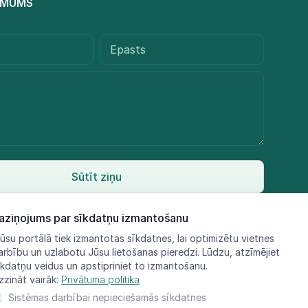
R MUMS
Sūtīt ziņu
aziņojums par sīkdatņu izmantošanu
ūsu portālā tiek izmantotas sīkdatnes, lai optimizētu vietnes
arbību un uzlabotu Jūsu lietošanas pieredzi. Lūdzu, atzīmējiet
īkdatņu veidus un apstipriniet to izmantošanu.
zzināt vairāk:
Privātuma politika
Sistēmas darbībai nepieciešamās sīkdatnes