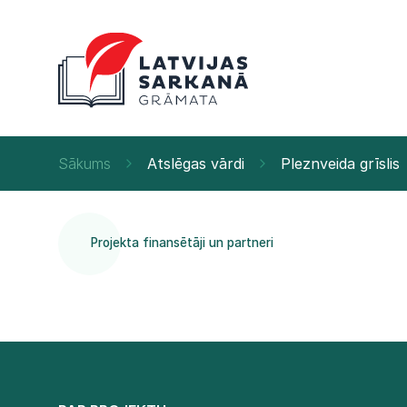
Sākums
Atslēgas vārdi
Pleznveida grīslis
Projekta finansētāji un partneri