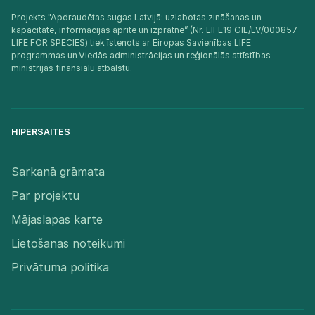
Projekts "Apdraudētas sugas Latvijā: uzlabotas zināšanas un
kapacitāte, informācijas aprite un izpratne” (Nr. LIFE19 GIE/LV/000857 –
LIFE FOR SPECIES) tiek īstenots ar Eiropas Savienības LIFE
programmas un Viedās administrācijas un reģionālās attīstības
ministrijas finansiālu atbalstu.​
HIPERSAITES
Sarkanā grāmata
Par projektu
Mājaslapas karte
Lietošanas noteikumi
Privātuma politika