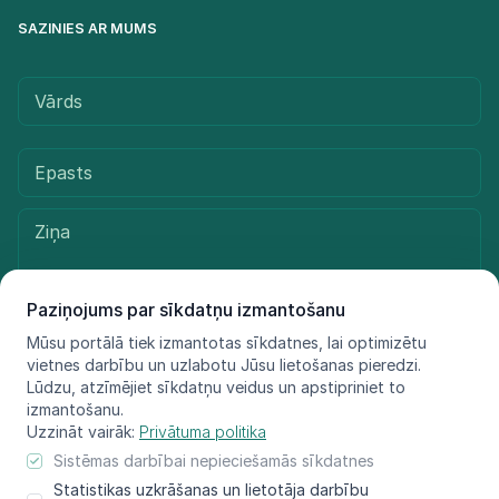
SAZINIES AR MUMS
Paziņojums par sīkdatņu izmantošanu
Mūsu portālā tiek izmantotas sīkdatnes, lai optimizētu
vietnes darbību un uzlabotu Jūsu lietošanas pieredzi.
Sūtīt ziņu
Lūdzu, atzīmējiet sīkdatņu veidus un apstipriniet to
izmantošanu.
Uzzināt vairāk:
Privātuma politika
Sistēmas darbībai nepieciešamās sīkdatnes
© LIFE FOR SPECIES, 2021 - 2025
Statistikas uzkrāšanas un lietotāja darbību
Informācija atspoguļo tikai projekta LIFE FOR SPECIES īstenotāju