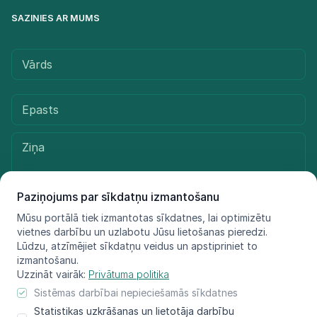
SAZINIES AR MUMS
Paziņojums par sīkdatņu izmantošanu
Mūsu portālā tiek izmantotas sīkdatnes, lai optimizētu
vietnes darbību un uzlabotu Jūsu lietošanas pieredzi.
Sūtīt ziņu
Lūdzu, atzīmējiet sīkdatņu veidus un apstipriniet to
izmantošanu.
Uzzināt vairāk:
Privātuma politika
Sistēmas darbībai nepieciešamās sīkdatnes
© LIFE FOR SPECIES, 2021 - 2025
Statistikas uzkrāšanas un lietotāja darbību
Informācija atspoguļo tikai projekta LIFE FOR SPECIES īstenotāju