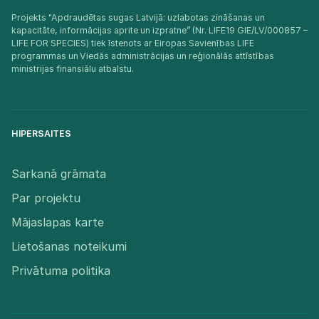
Projekts "Apdraudētas sugas Latvijā: uzlabotas zināšanas un
kapacitāte, informācijas aprite un izpratne” (Nr. LIFE19 GIE/LV/000857 –
LIFE FOR SPECIES) tiek īstenots ar Eiropas Savienības LIFE
programmas un Viedās administrācijas un reģionālās attīstības
ministrijas finansiālu atbalstu.​
HIPERSAITES
Sarkanā grāmata
Par projektu
Mājaslapas karte
Lietošanas noteikumi
Privātuma politika