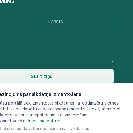
R MUMS
Sūtīt ziņu
aziņojums par sīkdatņu izmantošanu
ūsu portālā tiek izmantotas sīkdatnes, lai optimizētu vietnes
arbību un uzlabotu Jūsu lietošanas pieredzi. Lūdzu, atzīmējiet
īkdatņu veidus un apstipriniet to izmantošanu.
zzināt vairāk:
Privātuma politika
Sistēmas darbībai nepieciešamās sīkdatnes