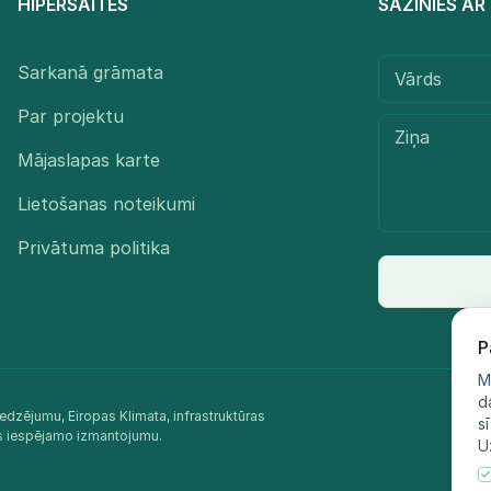
HIPERSAITES
SAZINIES A
Sarkanā grāmata
Par projektu
Mājaslapas karte
Lietošanas noteikumi
Privātuma politika
P
M
d
edzējumu, Eiropas Klimata, infrastruktūras
s
as iespējamo izmantojumu.​
U