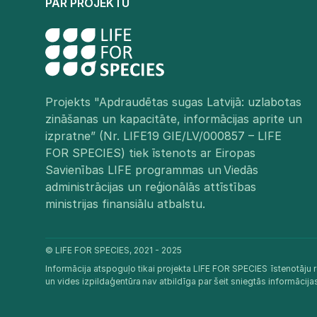
PAR PROJEKTU
Projekts "Apdraudētas sugas Latvijā: uzlabotas
zināšanas un kapacitāte, informācijas aprite un
izpratne” (Nr. LIFE19 GIE/LV/000857 – LIFE
FOR SPECIES) tiek īstenots ar Eiropas
Savienības LIFE programmas un Viedās
administrācijas un reģionālās attīstības
ministrijas finansiālu atbalstu.​
© LIFE FOR SPECIES, 2021 - 2025
Informācija atspoguļo tikai projekta LIFE FOR SPECIES īstenotāju r
un vides izpildaģentūra nav atbildīga par šeit sniegtās informācij