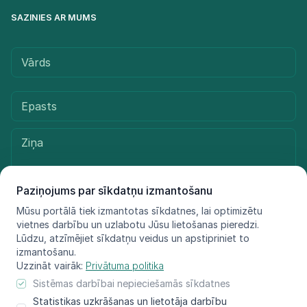
SAZINIES AR MUMS
Paziņojums par sīkdatņu izmantošanu
Mūsu portālā tiek izmantotas sīkdatnes, lai optimizētu
vietnes darbību un uzlabotu Jūsu lietošanas pieredzi.
Sūtīt ziņu
Lūdzu, atzīmējiet sīkdatņu veidus un apstipriniet to
izmantošanu.
Uzzināt vairāk:
Privātuma politika
Sistēmas darbībai nepieciešamās sīkdatnes
© LIFE FOR SPECIES, 2021 - 2025
Statistikas uzkrāšanas un lietotāja darbību
Informācija atspoguļo tikai projekta LIFE FOR SPECIES īstenotāju