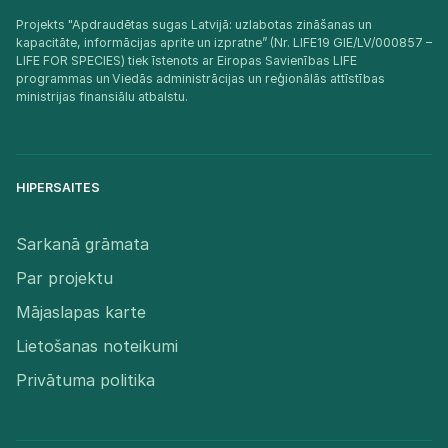
Projekts "Apdraudētas sugas Latvijā: uzlabotas zināšanas un
kapacitāte, informācijas aprite un izpratne” (Nr. LIFE19 GIE/LV/000857 –
LIFE FOR SPECIES) tiek īstenots ar Eiropas Savienības LIFE
programmas un Viedās administrācijas un reģionālās attīstības
ministrijas finansiālu atbalstu.​
HIPERSAITES
Sarkanā grāmata
Par projektu
Mājaslapas karte
Lietošanas noteikumi
Privātuma politika